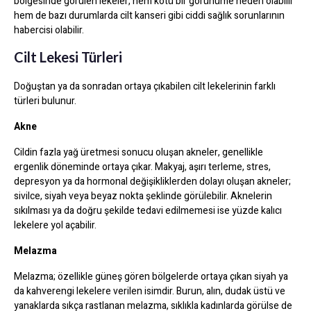
bölgesinde görülen lekeler, hem kötü bir görünüme neden olabilir
hem de bazı durumlarda cilt kanseri gibi ciddi sağlık sorunlarının
habercisi olabilir.
Cilt Lekesi Türleri
Doğuştan ya da sonradan ortaya çıkabilen cilt lekelerinin farklı
türleri bulunur.
Akne
Cildin fazla yağ üretmesi sonucu oluşan akneler, genellikle
ergenlik döneminde ortaya çıkar. Makyaj, aşırı terleme, stres,
depresyon ya da hormonal değişikliklerden dolayı oluşan akneler;
sivilce, siyah veya beyaz nokta şeklinde görülebilir. Aknelerin
sıkılması ya da doğru şekilde tedavi edilmemesi ise yüzde kalıcı
lekelere yol açabilir.
Melazma
Melazma; özellikle güneş gören bölgelerde ortaya çıkan siyah ya
da kahverengi lekelere verilen isimdir. Burun, alın, dudak üstü ve
yanaklarda sıkça rastlanan melazma, sıklıkla kadınlarda görülse de