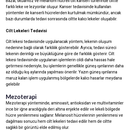
Bazal, skuamöz ve melanom hücreli cilt kanseri türlerinde ciltte
farklı leke ve lezyonlar oluşur. Kanser tedavisinde kullanılan
yöntemler ile kanserli hücrelerden kurtulmak mümkündür, ancak
bazı durumlarda tedavi sonrasında ciltte kalıcı lekeler oluşabilir.
Cilt Lekeleri Tedavisi
Cilt lekesi tedavisinde uygulanacak yöntem, lekenin oluşum
nedenine bağlı olarak farklılık gösterebilir. Ayrıca, tedavi süreci
lekenin derinliği ve büyüklüğüne göre de farklılık gösterir. Cilt
lekesi tedavisinde uygulanan işlemlerin cildi daha hassas hale
getirmesi nedeniyle, bu işlemlerin genellikle güneş ışınlarının daha
az olduğu kış aylarında yapılması önerilir. Yazın güneş ışınlarına
maruz kalan işlem uygulanmış bölgelerde kalıcı hasarlar meydana
gelebilir
Mezoterapi
Mezoterapi yönteminde; aminoasit, antioksidan ve multivitaminler
ince bir iğne aracılığıyla deri altına enjekte edilir ve lekeli bölgede
hücre yenilenmesi sağlanır. Melanosit hücrelerinin yenilenmesi ve
dağılması sonucu hem cilt lekeleri tedavi edilir hem de ciltte
sağlıklı bir görüntü elde edilmiş olur.