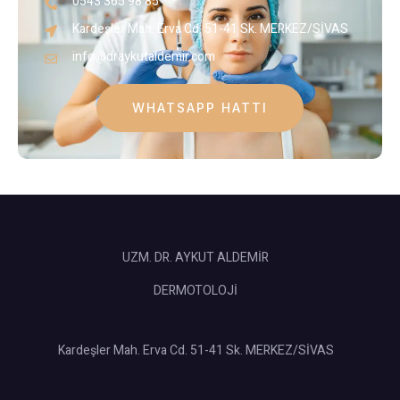
0543 365 98 85
Kardeşler Mah. Erva Cd. 51-41 Sk. MERKEZ/SİVAS
info@draykutaldemir.com
WHATSAPP HATTI
UZM. DR. AYKUT ALDEMİR
DERMOTOLOJİ
Kardeşler Mah. Erva Cd. 51-41 Sk. MERKEZ/SİVAS