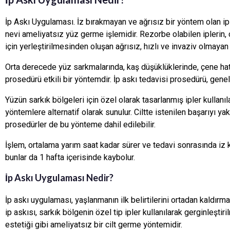
İp Askı Uygulaması. İz bırakmayan ve ağrısız bir yöntem olan ip 
nevi ameliyatsız yüz germe işlemidir. Rezorbe olabilen iplerin, ci
için yerleştirilmesinden oluşan ağrısız, hızlı ve invaziv olmayan b
Orta derecede yüz sarkmalarında, kaş düşüklüklerinde, çene hatt
prosedürü etkili bir yöntemdir. İp askı tedavisi prosedürü, gen
Yüzün sarkık bölgeleri için özel olarak tasarlanmış ipler kullan
yöntemlere alternatif olarak sunulur. Ciltte istenilen başarıyı ya
prosedürler de bu yönteme dahil edilebilir.
İşlem, ortalama yarım saat kadar sürer ve tedavi sonrasında iz ka
bunlar da 1 hafta içerisinde kaybolur.
İp Askı Uygulaması Nedir?
İp askı uygulaması, yaşlanmanın ilk belirtilerini ortadan kaldırma
ip askısı, sarkık bölgenin özel tip ipler kullanılarak gerginleşti
estetiği gibi ameliyatsız bir cilt germe yöntemidir.