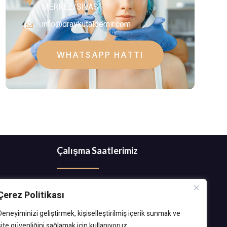
MERKEZ/SİVAS
info@draykutaldemir.com
WHATSAPP HATTI
Çalışma Saatlerimiz
Haftaiçi: 08:00 - 17:00
Çerez Politikası
Cumartesi: 08:00 - 13:00
Deneyiminizi geliştirmek, kişiselleştirilmiş içerik sunmak ve
site güvenliğini sağlamak için kullanıyoruz.