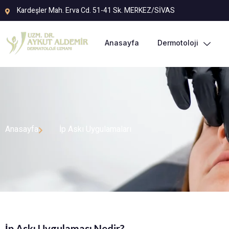
Kardeşler Mah. Erva Cd. 51-41 Sk. MERKEZ/SİVAS
Anasayfa
Dermotoloji
Anasayfa
İp Askı Uygulamaları
İp Askı Uygulaması Nedir?