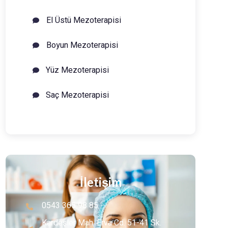
El Üstü Mezoterapisi
Boyun Mezoterapisi
Yüz Mezoterapisi
Saç Mezoterapisi
İletişim
0543 365 98 85
Kardeşler Mah. Erva Cd. 51-41 Sk.