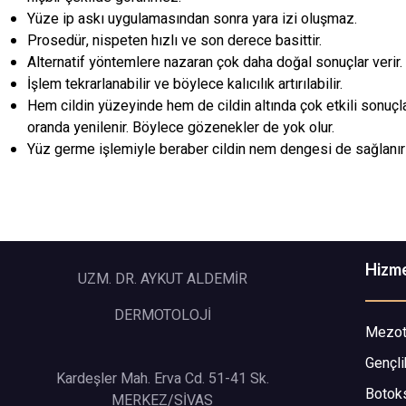
Yüze ip askı uygulamasından sonra yara izi oluşmaz.
Prosedür, nispeten hızlı ve son derece basittir.
Alternatif yöntemlere nazaran çok daha doğal sonuçlar verir.
İşlem tekrarlanabilir ve böylece kalıcılık artırılabilir.
Hem cildin yüzeyinde hem de cildin altında çok etkili sonuçl
oranda yenilenir. Böylece gözenekler de yok olur.
Yüz germe işlemiyle beraber cildin nem dengesi de sağlanır ve
Hizme
UZM. DR. AYKUT ALDEMİR
DERMOTOLOJİ
Mezot
Gençli
Kardeşler Mah. Erva Cd. 51-41 Sk.
Botoks
MERKEZ/SİVAS