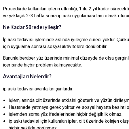
Prosedürde kullanılan iplerin etkinliği, 1 ile 2 yıl kadar sürec
ve yaklaşık 2-3 hafta sonra ip askı uygulaması tam olarak oturac
Ne Kadar Sürede İyileşir?
İp askı tedavisi işleminde aslında iyileşme süreci yoktur. Çünkü
için uygulama sonrası sosyal aktivitelere dönülebilir.
Bununla beraber yüz üzerinde minimal düzeyde de olsa gerginlik 
içerisinde hiçbir problem kalmayacaktır.
Avantajları Nelerdir?
ip askı tedavisi avantajları şunlardır:
İşlem, anında cilt üzerinde etkisini gösterir ve yüzün dirileşme
Hastanede yatmaya gerek yoktur ve sosyal hayatta kesinti o
İşlemden sorna yüz ifadelerinden hiçbir değişiklik olmaz.
ip askı tedavisi için kullanılan ipler, cilt üzerinde kolajen 
hiçbir şekilde görünmez.